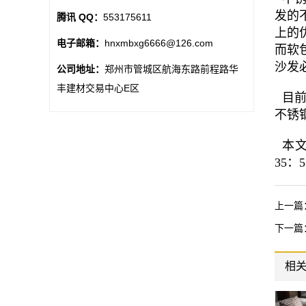
发的
腾讯 QQ：
553175611
上的
电子邮箱：
hnxmbxg6666@126.com
而软
沙发
公司地址：
郑州市管城区航海东路前程路华
丰建材交易中心E区
目前
不锈
本文由
35：5
上一篇
下一篇
相