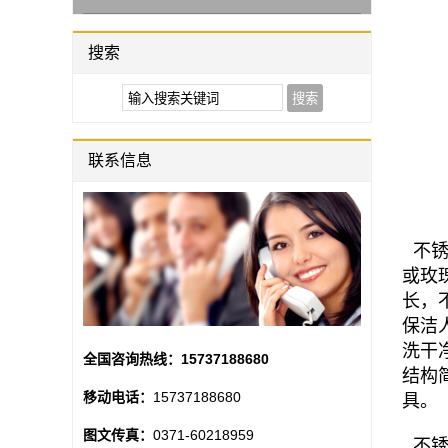
搜索
联系信息
不锈
或玫
长，
保洁
洗干
全国咨询热线：
15737188680
结构
移动电话：
15737188680
具。
图文传真：
0371-60218959
不锈