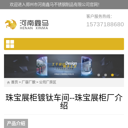
欢迎进入郑州市河南鑫马不锈钢制品有限公司官网！
客户服务热线：
15737188680
首页
>
厂容厂貌
>
公司厂房区
珠宝展柜镀钛车间--珠宝展柜厂介
绍
产品介绍