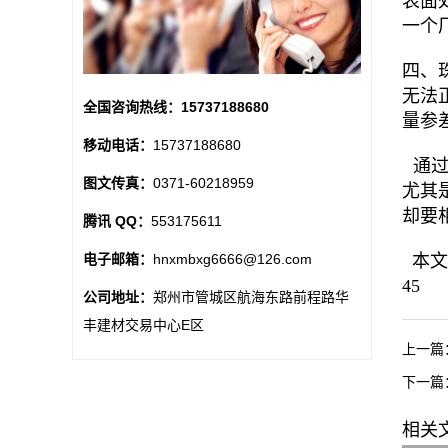
表面
一个
四、
无法
全国咨询热线：
15737188680
量参
移动电话：
15737188680
通过
图文传真：
0371-60218959
尤其
却要
腾讯 QQ：
553175611
本文由
电子邮箱：
hnxmbxg6666@126.com
45
公司地址：
郑州市管城区航海东路前程路华
丰建材交易中心E区
上一篇
下一篇
相关