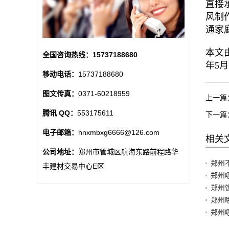
直接
风制
通家
本文由
全国咨询热线：
15737188680
年5月
移动电话：
15737188680
图文传真：
0371-60218959
上一篇
腾讯 QQ：
553175611
下一篇
电子邮箱：
hnxmbxg6666@126.com
相关
公司地址：
郑州市管城区航海东路前程路华
郑州
丰建材交易中心E区
郑州
郑州
郑州
郑州