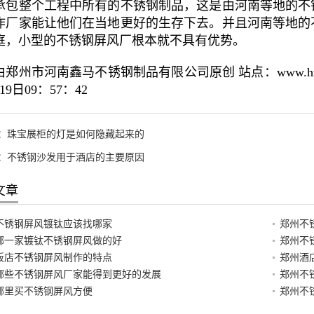
承包整个工程中所有的不锈钢制品，这是由河南等地的不
作厂家能让他们在当地更好的生存下去。并且河南等地的
庭，小型的不锈钢屏风厂根本就不具有优势。
郑州市河南鑫马不锈钢制品有限公司原创 站点：www.hnxm
19日09：57：42
：
珠宝展柜的灯是如何隐藏起来的
：
不锈钢沙发用于酒店的主要原因
文章
不锈钢屏风镀钛应该找哪家
郑州不
哪一家镀钛不锈钢屏风做的好
郑州不
饭店不锈钢屏风制作的特点
郑州酒
哪些不锈钢屏风厂家能得到更好的发展
郑州不
哪里买不锈钢屏风方便
郑州不