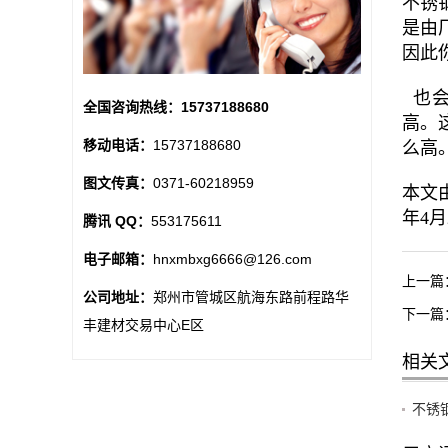
不锈
是由
因此
也会
全国咨询热线：
15737188680
高。
移动电话：
15737188680
么高
图文传真：
0371-60218959
本文由
年4月2
腾讯 QQ：
553175611
电子邮箱：
hnxmbxg6666@126.com
上一篇
公司地址：
郑州市管城区航海东路前程路华
下一篇
丰建材交易中心E区
相关
不锈