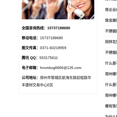
将企业
珠宝展
全国咨询热线：
15737188680
不锈钢
移动电话：
15737188680
同样花
图文传真：
0371-60218959
不锈钢
腾讯 QQ：
553175611
什么是
电子邮箱：
hnxmbxg6666@126.com
郑州哪
公司地址：
郑州市管城区航海东路前程路华
什么是
丰建材交易中心E区
郑州哪
哪有珠
为什么