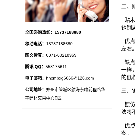
二、
贴木
锈钢
全国咨询热线：
15737188680
优点
移动电话：
15737188680
左右
图文传真：
0371-60218959
缺点
腾讯 QQ：
553175611
一样
的低
电子邮箱：
hnxmbxg6666@126.com
公司地址：
郑州市管城区航海东路前程路华
三、
丰建材交易中心E区
镀仿
法将
优点
案。