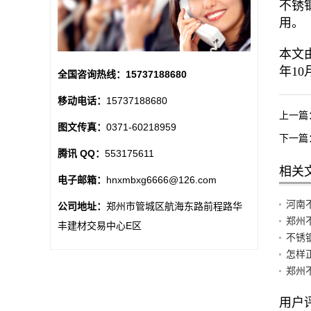
不锈
用。
本文由
年10
全国咨询热线：
15737188680
移动电话：
15737188680
上一篇
图文传真：
0371-60218959
下一篇
腾讯 QQ：
553175611
相关
电子邮箱：
hnxmbxg6666@126.com
河南
公司地址：
郑州市管城区航海东路前程路华
郑州
丰建材交易中心E区
不锈
怎样
郑州
用户