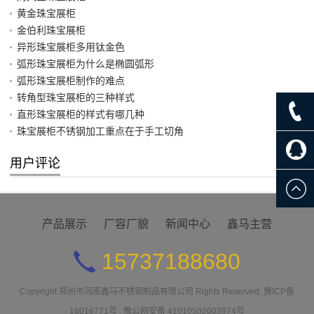
黄金珠宝展柜
金伯利珠宝展柜
异形珠宝展柜多用钛金色
弧形珠宝展柜为什么是椭圆弧形
弧形珠宝展柜制作的难点
转角型珠宝展柜的三种样式
直形珠宝展柜的样式有哪几种
珠宝展柜不锈钢加工重点在于手工切角
用户评论
产品展示
厂容厂貌
新闻中心
鑫马主营
15737188680
Copyright
郑州市河南鑫马不锈钢制品有限公司
Rights Reserved.
豫ICP备
16016771号
.
豫公网安备 41010502003974号