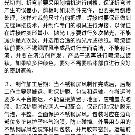
光切割。折弯前要采用刨槽机进行刨槽，保证折弯时
产生的误差小。剪板时如果条件充许，也要采用刨槽
处理，这样对裁剪尺寸有的把握。焊接时要保证做到
无缝焊接技术，并制作专门的模具进行焊接，以保证
在焊接时变形量小。抛光工序要进行多次抛光，不能
减少抛光次数，并选用合适的抛光片或砂纸。喷漆镀
钛前要对不锈钢屏风半成品进行全面清洁，不能有污
渍，并要在清洁剂挥发，产品干透再进行喷漆或镀
钛，如果喷多种颜色，要对不需要喷漆部位进行良好
的密封遮盖。
３、制作加工后期：当不锈钢屏风制作完成后，后期
工作主要是搬运、贴保护膜、包装和运输。在搬运时
要多人平台搬运，不能直接放置于地面，应铺盖发泡
膜。贴保护膜时应两人一起配合，保证所贴保护膜无
气泡，平整，全面保护不锈钢屏风。包装时应在边角
部位多垫包护塑料气泡膜，防止碰撞。外层用专用的
不锈钢屏风包装饰材料包装，并用胶带密封。运输前