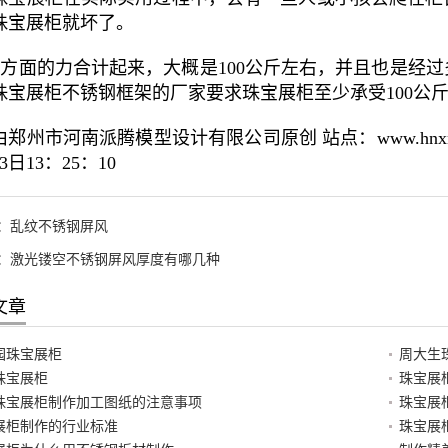
珠宝展柜就坏了。
方面的力合计起来，大概是100公斤左右，并且也是经
珠宝展柜不锈钢框架的厂家要求珠宝展柜至少承受100公
郑州市河南派腾模型设计有限公司原创 站点：www.hnxmb
23日13：25：10
：
乱纹不锈钢屏风
：
激光镂空不锈钢屏风厚度有哪几种
文章
园珠宝展柜
周大生
珠宝展柜
珠宝展
珠宝展柜制作加工图纸的注意事项
珠宝展
展柜制作的行业标准
珠宝展