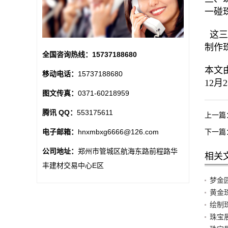
一碰
这三
制作
全国咨询热线：
15737188680
本文由
移动电话：
15737188680
12月
图文传真：
0371-60218959
腾讯 QQ：
553175611
上一篇
下一篇
电子邮箱：
hnxmbxg6666@126.com
公司地址：
郑州市管城区航海东路前程路华
相关
丰建材交易中心E区
梦金
黄金
绘制
珠宝