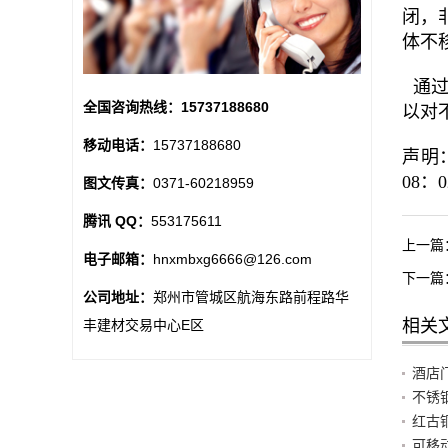
闭，
体不
通过
全国咨询热线：
15737188680
以对
移动电话：
15737188680
声明：
08：0
图文传真：
0371-60218959
腾讯 QQ：
553175611
上一篇
电子邮箱：
hnxmbxg6666@126.com
下一篇
公司地址：
郑州市管城区航海东路前程路华
相关
丰建材交易中心E区
酒店
不锈
红古
可移