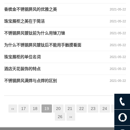
香槟金不锈钢屏风的优雅之美
2021-05-22
珠宝展柜之美在于简洁
2021-05-22
不锈钢屏风镀钛前为什么用锉刀锉
2021-05-22
为什么不锈钢屏风镀钛后不能用手触摸看面
2021-05-22
珠宝展柜的单位名词
2021-05-22
酒店天花装饰的特点
2021-05-22
不锈钢屏风满焊与点焊的区别
2021-05-22
‹‹
17
18
19
20
21
22
23
24
25
26
››